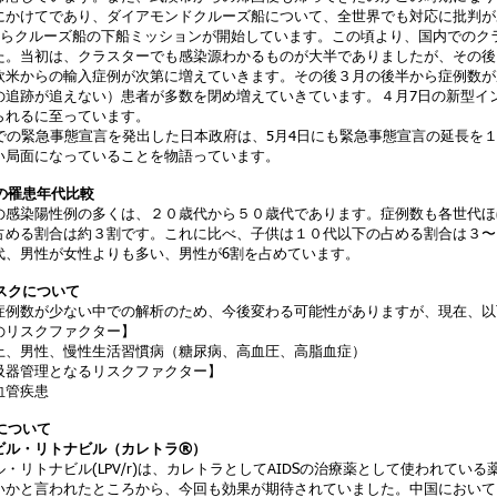
にかけてであり、ダイアモンドクルーズ船について、全世界でも対応に批判が
日からクルーズ船の下船ミッションが開始しています。この頃より、国内でのク
た。当初は、クラスターでも感染源わかるものが大半でありましたが、その後
欧米からの輸入症例が次第に増えていきます。その後３月の後半から症例数が
の追跡が追えない）患者が多数を閉め増えていきています。４月7日の新型イ
られるに至っています。
までの緊急事態宣言を発出した日本政府は、5月4日にも緊急事態宣言の延長を
い局面になっていることを物語っています。
での罹患年代比較
の感染陽性例の多くは、２０歳代から５０歳代であります。症例数も各世代ほ
占める割合は約３割です。これに比べ、子供は１０代以下の占める割合は３〜
代、男性が女性よりも多い、男性が6割を占めています。
リスクについて
症例数が少ない中での解析のため、今後変わる可能性がありますが、現在、以
のリスクファクター】
上、男性​、慢性生活習慣病（糖尿病、高血圧、高脂血症）
吸器管理となるリスクファクター】
血管疾患
薬について
ビル・リトナビル（カレトラ®️）
・リトナビル(LPV/r)は、カレトラとしてAIDSの治療薬として使われている
いかと言われたところから、今回も効果が期待されていました。中国において、