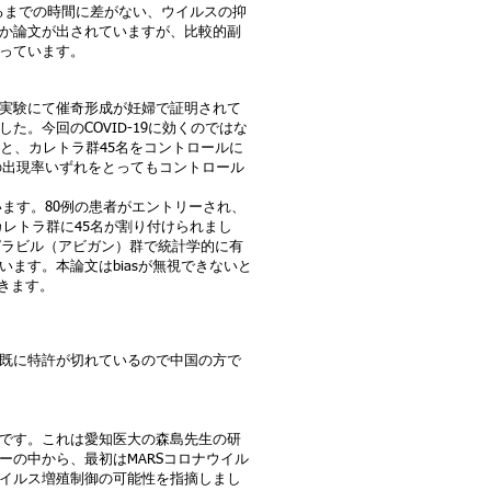
るまでの時間に差がない、ウイルスの抑
か論文が出されていますが、比較的副
っています。
実験にて催奇形成が妊婦で証明されて
。今回のCOVID-19に効くのではな
と、カレトラ群45名をコントロールに
の出現率いずれをとってもコントロール
います。80例の患者がエントリーされ、
、カレトラ群に45名が割り付けられまし
ビピラビル（アビガン）群で統計学的に有
ます。本論文はbiasが無視できないと
できます。
既に特許が切れているので中国の方で
です。これは愛知医大の森島先生の研
の中から、最初はMARSコロナウイル
イルス増殖制御の可能性を指摘しまし