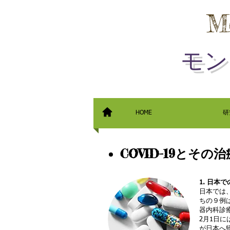
M
モン
HOME
研
COVID-19とその
1. 日本
日本では
ちの９例
器内科診
2月1日
が日本へ