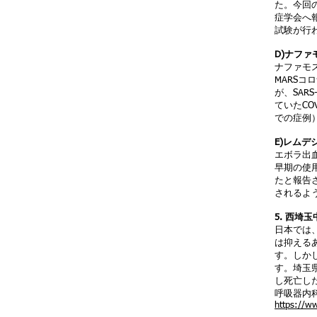
た。今回
症学会へ
試験が行
D)ナファ
ナファモ
MARS
が、SAR
ていたC
での症例
E)レムデ
エボラ出
早期の使
たと報告
されるよ
5. 西埼
日本では
は抑える
す。しか
す。埼玉
し死亡し
呼吸器内
https://w