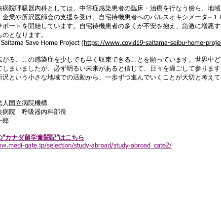
央病院呼吸器内科としては、中等症感染患者の臨床・治療を行なう傍ら、地域
。企業や所沢医師会の支援を受け、自宅待機患者へのパルスオキシメータ−１００
サポートを開始しています。自宅待機患者の多くが不安を抱え、急激に増悪す
ものとなります。
Saitama Save Home Project (
https://www.covid19-saitama-seibu-home-proje
広がる、この感染症を少しでも早く収束できることを願っています。世界中ど
てしまいましたが、必ず明るい未来があると信じて、日々を過ごして参ります
所沢という小さな地域での活動から、一歩ずつ進んでいくことが大切と考えて
法人国立病院機構
央病院 呼吸器内科部長
一郎
の”カナダ留学奮闘記”はこちら
ww.medi-gate.jp/selection/study-abroad/study-abroad_cate2/