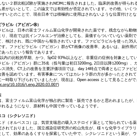
しない２群比較試験が実施されNEJMに報告されました。臨床的改善が得られ
も差がないとして、この論文では有効性が否定されています。その他、いくつ
やすいとのことで、現在日本では積極的に使用はされないような位置付けとな
ピラビル（アビガン®️）
ラビルは、日本の富士フィルム富山化学が開発された薬です。残念ながら動物
より、現在では抗インフルエンザ治療としても、薬価すらついていない薬剤でした
て、検討され、既に中国から報告されています。ファビピラビルを使った35人
です。ファビピラビル（アビガン）群がCT画像の改善率、あるいは、副作用
であったという報告であります。
以内の比較的早期、かつ、SpO2 93%以上など、非重症の症例を対象として
ビル（アビガン）群に35名（投与量は初日3200mg, 2日目以降1200mg）
ルス消失、CT上の改善を主要評価項目では、day 14時点で両者ともにファ
改善を認めています。有害事象についてはカレトラ群の方が多かったとされてい
一時取り下げられていましたが、現在は、Open access として見ることが
oi.org/10.1016/j.eng.2020.03.007
)
報
は、富士フィルム富山化学が独占的に製造・販売できるかと思われましたが、
作れるようになり、原材料も中国で作っているようです。
ベスコ（シクレソニド）
ニド（オルベスコ）は、気管支喘息の吸入ステロイド薬として知られている薬
究されておりました、国立感染症研究所の松山先生が、様々な化学ライブラリー
として、効果のあるくすりを探索していた中で、シクレソニドという薬が、ウ