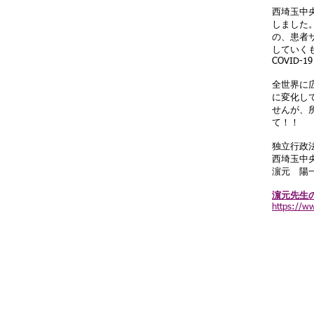
西埼玉中
しました
の、患者
していく
COVID-19 
全世界に
に変化し
せんが、
て！！
独立行政
西埼玉中
濵元 陽
濵元先生
https://w