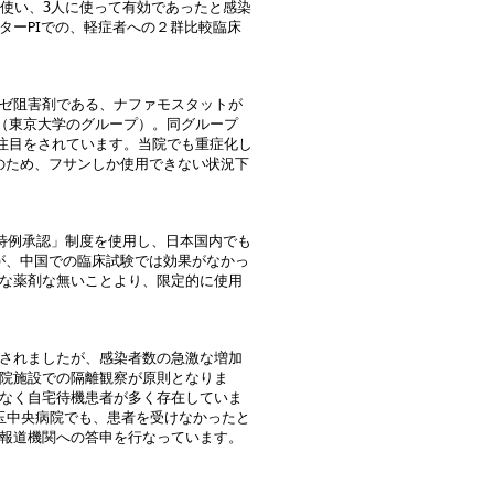
を使い、3人に使って有効であったと感染
ターPIでの、軽症者への２群比較臨床
ゼ阻害剤である、ナファモスタットが
す（東京大学のグループ）。同グループ
、現在注目をされています。当院でも重症化し
前のため、フサンしか使用できない状況下
特例承認」制度を使用し、日本国内でも
るが、中国での臨床試験では効果がなかっ
な薬剤な無いことより、限定的に使用
されましたが、感染者数の急激な増加
院施設での隔離観察が原則となりま
なく自宅待機患者が多く存在していま
玉中央病院でも、患者を受けなかったと
報道機関への答申を行なっています。