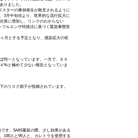
ありました。
ラスターの事例発生が散見されるように
、3月中旬頃より、世界的な流行拡大に
次第に増加し、リンクのわからない
ンフルエンザ特措法に基づく緊急事態宣
１ヶ月とする予定となり、感染拡大の収
ぼ同一となっています。一方で、６０
４%と極めて少ない報告となっていま
下のリスク因子が指摘されています。
薬です。SARS蔓延の際、少し効果がある
100人と99人と、カレトラを使用する