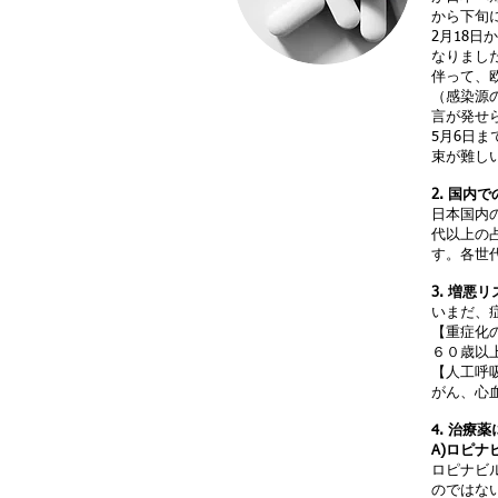
から下旬
2月18
なりまし
伴って、
（感染源
言が発せ
5月6日
束が難し
2. 国内
日本国内
代以上の
す。各世
3. 増悪
いまだ、
【重症化
６０歳以
【人工呼
がん、心
4. 治療
A)ロピナ
ロピナビル
のではな