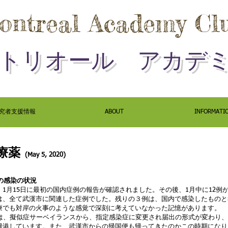
ontreal
Academy Cl
トリオール アカデ
究者支援情報
ABOUT
INFORMATI
治療薬
(May 5
, 2020)
での感染の状況
、1月15日に最初の国内症例の報告が確認されました。その後、1月中に12例
は、全て武漢市に関連した症例でした。残りの３例は、国内で感染したものと
療でも対岸の火事のような感覚で深刻に考えていなかった記憶があります。
には、擬似症サーベイランスから、指定感染症に変更され届出の形式が変わり、
帰港しています。また、武漢市からの帰国便も帰ってきたのかこの時期になり