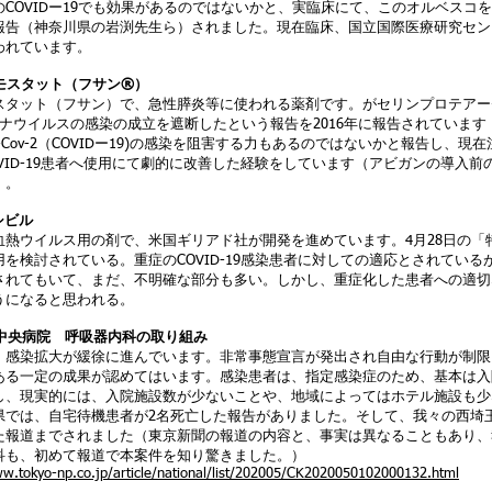
のCOVIDー19でも効果があるのではないかと、実臨床にて、このオルベスコ
報告（神奈川県の岩渕先生ら）されました。現在臨床、国立国際医療研究セン
われています。
モスタット（フサン®️）
スタット（フサン）で、急性膵炎等に使われる薬剤です。がセリンプロテアー
コロナウイルスの感染の成立を遮断したという報告を2016年に報告されていま
S-Cov-2（COVIDー19)の感染を阻害する力もあるのではないかと報告し
OVID-19患者へ使用にて劇的に改善した経験をしています（アビガンの導入
）。
シビル
血熱ウイルス用の剤で、米国ギリアド社が開発を進めています。4月28日の「
用を検討されている。重症のCOVID-19感染患者に対しての適応とされてい
されてもいて、まだ、不明確な部分も多い。しかし、重症化した患者への適切
うになると思われる。
玉中央病院 呼吸器内科の取り組み
、感染拡大が緩徐に進んでいます。非常事態宣言が発出され自由な行動が制限
ある一定の成果が認めてはいます。感染患者は、指定感染症のため、基本は入
し、現実的には、入院施設数が少ないことや、地域によってはホテル施設も少
県では、自宅待機患者が2名死亡した報告がありました。そして、我々の西埼
た報道までされました（東京新聞の報道の内容と、事実は異なることもあり、
科も、初めて報道で本案件を知り驚きました。）
ww.tokyo-np.co.jp/article/national/list/202005/CK2020050102000132.html