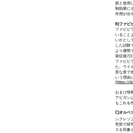
群と使用
制効果に
作用が出
B)ファビ
ファビピ
いること
いかとし
した試験
より優勢
発症後7日
ファビピラ
た。ウイ
意な差で
いう理由に
(
https://d
おまけ情
アビガン
もこれを
C)オル
シクレソ
究班で研
スを対象