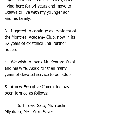
leave Montreal in October 2015, after 
living here for 54 years and move to 
Ottawa to live with my younger son 
and his family.  
3.  I agreed to continue as President of 
the Montreal Academy Club, now in its 
52 years of existence until further 
notice.
4.  We wish to thank Mr. Kentaro Oishi 
and his wife, Akiko for their many 
years of devoted service to our Club
5.  A new Executive Committee has 
been formed as follows:
         Dr. Hiroaki Sato, Mr. Yoichi 
Miyahara, Mrs. Yoko Sayeki 