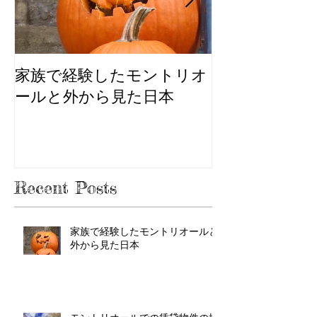
家族で経験したモントリオ
モントリオー
ールと外から見た日本
件の探し方
Recent Posts
家族で経験したモントリオールと
外から見た日本