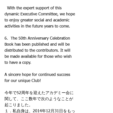
  With the expert support of this 
dynamic Executive Committee, we hope 
to enjoy greater social and academic 
activities in the future years to come.
6.  The 50th Anniversary Celebration 
Book has been published and will be 
distributed to the contributors. It will 
be made available for those who wish 
to have a copy.
A sincere hope for continued success 
for our unique Club!
今年で52周年を迎えたアカデミー会に
関して、ここ数年で次のようなことが
起こりました。
１．私自身は、2014年12月31日をもっ